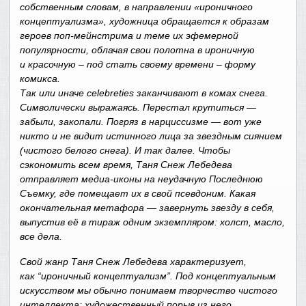
собственным словам, в направлении «ироничного
концептуализма», художница обращается к образам
героев поп-мейнстрима и теме их эфемерной
популярности, облачая свои полотна в ироничную
и красочную – под стать своему времени – форму
комикса.
Так или иначе celebreties заканчивают в комах снега.
Символически выражаясь. Перестал крутиться —
забыли, закопали. Погряз в нарциссизме — вот уже
никто и не видит истинного лица за звездным сиянием
(чистого белого снега). И так далее. Чтобы
сэкономить всем время, Таня Снеж Лебедева
отправляет медиа-иконы на неудачную Последнюю
Съемку, где помещает их в свой псевдоним. Какая
окончательная метафора — завернуть звезду в себя,
выпустив её в тираж одним экземпляром: холст, масло,
все дела.
Свой жанр Таня Снеж Лебедева характеризует,
как “ироничный концептуализм”. Под концептуальным
искусством мы обычно понимаем творчество чистого
интеллекта; художественный порыв из него