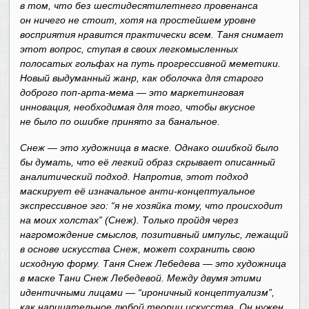
в том, что без шестидесятилетнего провенанса
он ничего не стоит, хотя на простейшем уровне
восприятия нравится практически всем. Таня снимает
этот вопрос, ступая в своих легкомысленных
полосатых гольфах на путь прогрессивной меметики.
Новый выдуманный жанр, как оболочка для старого
доброго поп-арта-мема — это маркетинговая
инновация, необходимая для того, чтобы вкусное
не было по ошибке принято за банальное.
Снеж — это художница в маске. Однако ошибкой было
бы думать, что её легкий образ скрывает описанный
аналитический подход. Напротив, этот подход
маскирует её изначальное анти-концептуальное
экспрессивное эго: “я не хозяйка тому, что происходит
на моих холстах” (Снеж). Только пройдя через
нагромождение смыслов, позитивный импульс, лежащий
в основе искусства Снеж, может сохранить свою
исходную форму. Таня Снеж Лебедева — это художница
в маске Тани Снеж Лебедевой. Между двумя этими
идентичными лицами — “ироничный концептуализм”,
как нарицательное любой теории искусства. Он нужен