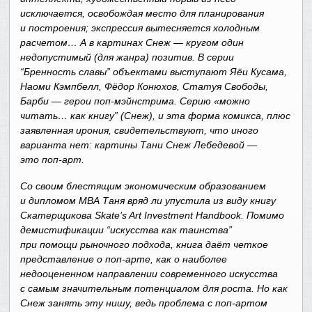
исключается, освобождая место для планирования
и построения; экспрессия вытесняется холодным
расчетом… А в картинах Снеж — кругом один
недопустимый (для жанра) позитив. В серии
“Бренность славы” объектами выступают Яёи Кусама,
Наоми Кэмпбелл, Фёдор Конюхов, Статуя Свободы,
Барби — герои поп-мэйнстрима. Серию «можно
читать… как книгу” (Снеж), и эта форма комикса, плюс
заявленная ирония, свидетельствуют, что иного
варианта нет: картины Тани Снеж Лебедевой —
это поп-арт.
Со своим блестящим экономическим образованием
и дипломом MBA Таня вряд ли упустила из виду книгу
Скатерщикова Skate’s Art Investment Handbook. Помимо
демистификации “искусства как таинства”
при помощи рыночного подхода, книга даёт четкое
представление о поп-арте, как о наиболее
недооцененном направлении современного искусства
с самым значительным потенциалом для роста. Но как
Снеж занять эту нишу, ведь проблема с поп-артом